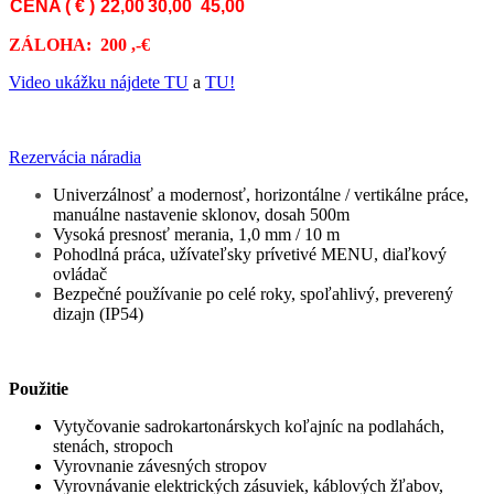
CENA ( € )
22,00
30,00
45,00
ZÁLOHA: 200
,-€
Video ukážku nájdete TU
a
TU!
Rezervácia náradia
Univerzálnosť a modernosť, horizontálne / vertikálne práce,
manuálne nastavenie sklonov, dosah 500m
Vysoká presnosť merania, 1,0 mm / 10 m
Pohodlná práca, užívateľsky prívetivé MENU, diaľkový
ovládač
Bezpečné používanie po celé roky, spoľahlivý, preverený
dizajn (IP54)
Použitie
Vytyčovanie sadrokartonárskych koľajníc na podlahách,
stenách, stropoch
Vyrovnanie závesných stropov
Vyrovnávanie elektrických zásuviek, káblových žľabov,