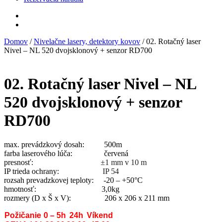
Domov
/
Nivelačne lasery, detektory kovov
/ 02. Rotačný laser
Nivel – NL 520 dvojsklonový + senzor RD700
02. Rotačný laser Nivel – NL
520 dvojsklonový + senzor
RD700
max. prevádzkový dosah: 500m
farba laserového lúča: červená
presnosť:
±1 mm v 10 m
IP trieda ochrany:
IP 54
rozsah prevadzkovej teploty: -20 – +50°C
hmotnosť: 3,0kg
rozmery (D x Š x V): 206 x 206 x 211 mm
Požičanie
0 – 5h
24h
Víkend