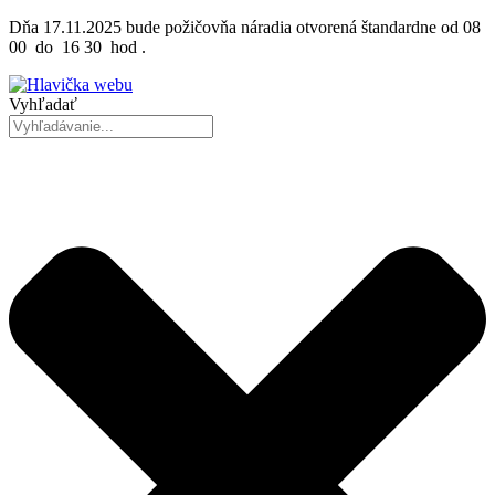
Preskočiť
Dňa 17.11.2025 bude požičovňa náradia otvorená štandardne od 08
na
00 do 16 30 hod .
obsah
Vyhľadať