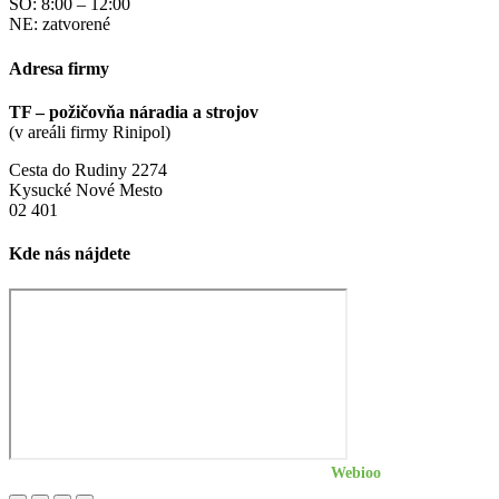
SO: 8:00 – 12:00
NE: zatvorené
Adresa firmy
TF – požičovňa náradia a strojov
(v areáli firmy Rinipol)
Cesta do Rudiny 2274
Kysucké Nové Mesto
02 401
Kde nás nájdete
©
2026
| Professional website by
Webioo