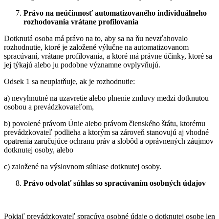
Právo na neúčinnosť automatizovaného individuálneho
rozhodovania vrátane profilovania
Dotknutá osoba má právo na to, aby sa na ňu nevzťahovalo
rozhodnutie, ktoré je založené výlučne na automatizovanom
spracúvaní, vrátane profilovania, a ktoré má právne účinky, ktoré sa
jej týkajú alebo ju podobne významne ovplyvňujú.
Odsek 1 sa neuplatňuje, ak je rozhodnutie:
a) nevyhnutné na uzavretie alebo plnenie zmluvy medzi dotknutou
osobou a prevádzkovateľom,
b) povolené právom Únie alebo právom členského štátu, ktorému
prevádzkovateľ podlieha a ktorým sa zároveň stanovujú aj vhodné
opatrenia zaručujúce ochranu práv a slobôd a oprávnených záujmov
dotknutej osoby, alebo
c) založené na výslovnom súhlase dotknutej osoby.
Právo odvolať súhlas so spracúvaním osobných údajov
Pokiaľ prevádzkovateľ spracúva osobné údaje o dotknutej osobe len