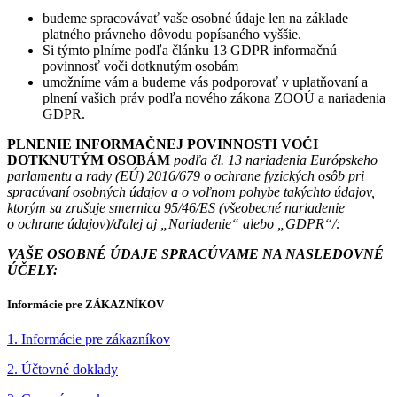
budeme spracovávať vaše osobné údaje len na základe
platného právneho dôvodu popísaného vyššie.
Si týmto plníme podľa článku 13 GDPR informačnú
povinnosť voči dotknutým osobám
umožníme vám a budeme vás podporovať v uplatňovaní a
plnení vašich práv podľa nového zákona ZOOÚ a nariadenia
GDPR.
PLNENIE INFORMAČNEJ POVINNOSTI VOČI
DOTKNUTÝM OSOBÁM
podľa čl. 13 nariadenia Európskeho
parlamentu a rady (EÚ) 2016/679 o ochrane fyzických osôb pri
spracúvaní osobných údajov
a o voľnom pohybe takýchto údajov,
ktorým sa zrušuje smernica 95/46/ES (všeobecné nariadenie
o ochrane údajov)/ďalej aj „Nariadenie“ alebo „GDPR“/:
VAŠE OSOBNÉ ÚDAJE SPRACÚVAME NA NASLEDOVNÉ
ÚČELY:
Informácie pre ZÁKAZNÍKOV
1. Informácie pre zákazníkov
2. Účtovné doklady