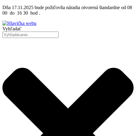
Preskočiť
Dňa 17.11.2025 bude požičovňa náradia otvorená štandardne od 08
na
00 do 16 30 hod .
obsah
Vyhľadať