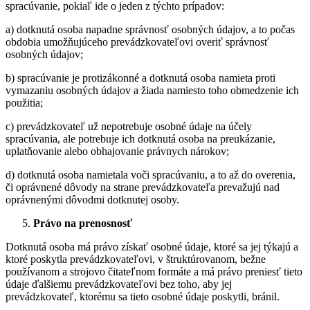
spracúvanie, pokiaľ ide o jeden z týchto prípadov:
a) dotknutá osoba napadne správnosť osobných údajov, a to počas
obdobia umožňujúceho prevádzkovateľovi overiť správnosť
osobných údajov;
b) spracúvanie je protizákonné a dotknutá osoba namieta proti
vymazaniu osobných údajov a žiada namiesto toho obmedzenie ich
použitia;
c) prevádzkovateľ už nepotrebuje osobné údaje na účely
spracúvania, ale potrebuje ich dotknutá osoba na preukázanie,
uplatňovanie alebo obhajovanie právnych nárokov;
d) dotknutá osoba namietala voči spracúvaniu, a to až do overenia,
či oprávnené dôvody na strane prevádzkovateľa prevažujú nad
oprávnenými dôvodmi dotknutej osoby.
Právo na prenosnosť
Dotknutá osoba má právo získať osobné údaje, ktoré sa jej týkajú a
ktoré poskytla prevádzkovateľovi, v štruktúrovanom, bežne
používanom a strojovo čitateľnom formáte a má právo preniesť tieto
údaje ďalšiemu prevádzkovateľovi bez toho, aby jej
prevádzkovateľ, ktorému sa tieto osobné údaje poskytli, bránil.