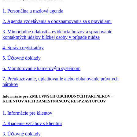
1. Personálna a mzdová agenda
2. Agenda vzdelávania a oboznamovania sa s pravidlami
3. Mimoriadne udalosti – evidencia úrazov a spracovanie
kontaktných údajov blízkej osoby v prípade núdze
4. Správa registratúry
5. Účtovné doklady
6. Monitorovanie kamerovým systémom
7. Preukazovanie, uplatňovanie alebo obhajovanie právnych
nárokov
Informácie pre ZMLUVNÝCH OBCHODNÝCH PARTNEROV –
KLIENTOV A ICH ZAMESTNANCOV, RESP.ZÁSTUPCOV
1. Informácie pre klientov
2. Riadenie vzťahov s klientmi
3. Účtovné doklady