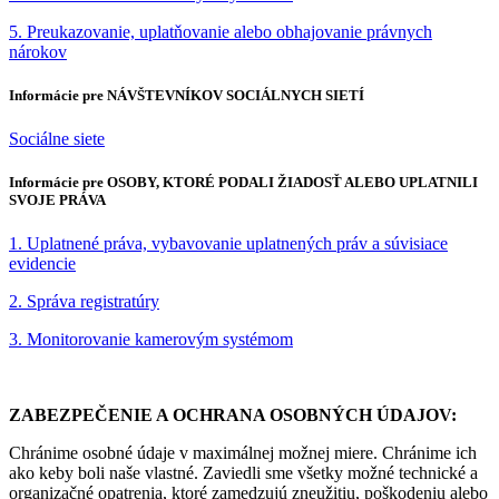
5. Preukazovanie, uplatňovanie alebo obhajovanie právnych
nárokov
Informácie pre NÁVŠTEVNÍKOV SOCIÁLNYCH SIETÍ
Sociálne siete
Informácie pre
OSOBY,
KTORÉ PODALI ŽIADOSŤ ALEBO UPLATNILI
SVOJE PRÁVA
1. Uplatnené práva, vybavovanie uplatnených práv a súvisiace
evidencie
2. Správa registratúry
3. Monitorovanie kamerovým systémom
ZABEZPEČENIE A OCHRANA OSOBNÝCH ÚDAJOV:
Chránime osobné údaje v maximálnej možnej miere. Chránime ich
ako keby boli naše vlastné. Zaviedli sme všetky možné technické a
organizačné opatrenia, ktoré zamedzujú zneužitiu, poškodeniu alebo