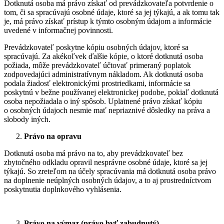
Dotknutá osoba má právo získať od prevádzkovateľa potvrdenie o
tom, či sa spracúvajú osobné údaje, ktoré sa jej týkajú, a ak tomu tak
je, má právo získať prístup k týmto osobným údajom a informácie
uvedené v informačnej povinnosti.
Prevádzkovateľ poskytne kópiu osobných údajov, ktoré sa
spracúvajú. Za akékoľvek ďalšie kópie, o ktoré dotknutá osoba
požiada, môže prevádzkovateľ účtovať primeraný poplatok
zodpovedajúci administratívnym nákladom. Ak dotknutá osoba
podala žiadosť elektronickými prostriedkami, informácie sa
poskytnú v bežne používanej elektronickej podobe, pokiaľ dotknutá
osoba nepožiadala o iný spôsob. Uplatnené právo získať kópiu
o osobných údajoch nesmie mať nepriaznivé dôsledky na práva a
slobody iných.
Právo na opravu
Dotknutá osoba má právo na to, aby prevádzkovateľ bez
zbytočného odkladu opravil nesprávne osobné údaje, ktoré sa jej
týkajú. So zreteľom na účely spracúvania má dotknutá osoba právo
na doplnenie neúplných osobných údajov, a to aj prostredníctvom
poskytnutia doplnkového vyhlásenia.
Právo na výmaz
(právo byť zabudnutý)