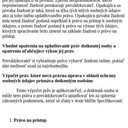
pre jej opakujúcu sa povahu. Zjavnú neopodstatnenosť alebo
neprimeranosť žiadosti preukazuje prevádzkovateľ. Opakujúca sa
povaha žiadosti je taká, ktorá sa týka tých istých osobných údajov
ako aj toho istého uplatňovaného práva. Opakujúcu povahu žiadosti
teda nemá žiadosť podaná napríklad k právu na prístup k osobným
údajom, a potom žiadosť podaná k právu na výmaz tých údajov,
ktorých spracúvanie bolo zistené na základe žiadosti o právo na
prístup.
Vhodné opatrenia na uplatňovanie práv dotknutej osoby
a
opatrenia uľahčujúce výkon jej práv.
Prevádzkovateľ si vyhradzuje právo vybaviť žiadosti online, pokiaľ
túto možnosť uzná za najvhodnejšiu.
Výpočet práv. ktoré nová právna úprava v oblasti ochrany
osobných údajov priznáva dotknutým osobám:
Tento výpočet práv je aplikovateľný, a dotknutá osoba si
môže tieto práva u prevádzkovateľa uplatňovať len za splnenia
zákonných podmienok, ktoré sú ďalej v texte bližšie špecifikované.
Právo na prístup