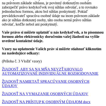
na právnom základe súhlasu, je povinný dotknutým osobám
zabezpečiť právo kedykoľvek svoj súhlas odvolať, a to rovnako
jednoduchou formou, akou bol súhlas poskytnutý. Pokiaľ
prevádzkovateľ spracúva osobné údaje na inom právnom základe
ako je súhlas dotknutej osoby, táto osoba nemá právo súhlas
odvolať, keďže nebol ani poskytnutý.
Vaše právo si môžete uplatniť u nás kedykoľvek, a to písomnou
formou alebo elektronicky doručením vašej žiadosti na vyššie
uvedené kontaktné údaje.
Vzory na uplatnenie Vašich práv si môžete stiahnuť kliknutím
na nasledujúce odkazy:
(Príloha č. 3 Vložiť vzory)
ŽIADOSŤ, ABY SA NA MŇA NEVZŤAHOVALO
AUTOMATIZOVANÉ INDIVIDUÁLNE ROZHODOVANIE
ŽIADOSŤ NAMIETAŤ SPRACÚVANIE OSOBNÝCH
ÚDAJOV
ŽIADOSŤ NA VYMAZANIE OSOBNÝCH ÚDAJOV
ŽIADOSŤ NA PRÍSTUP K OSOBNÝM ÚDAJOM docx