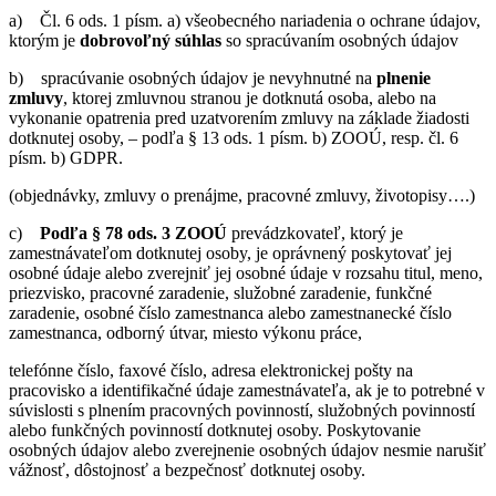
a) Čl. 6 ods. 1 písm. a) všeobecného nariadenia o ochrane údajov,
ktorým je
dobrovoľný súhlas
so spracúvaním osobných údajov
b) spracúvanie osobných údajov je nevyhnutné na
plnenie
zmluvy
, ktorej zmluvnou stranou je dotknutá osoba, alebo na
vykonanie opatrenia pred uzatvorením zmluvy na základe žiadosti
dotknutej osoby, – podľa § 13 ods. 1 písm. b) ZOOÚ, resp. čl. 6
písm. b) GDPR.
(objednávky, zmluvy o prenájme, pracovné zmluvy, životopisy….)
c)
Podľa § 78 ods. 3 ZOOÚ
prevádzkovateľ, ktorý je
zamestnávateľom dotknutej osoby, je oprávnený poskytovať jej
osobné údaje alebo zverejniť jej osobné údaje v rozsahu titul, meno,
priezvisko, pracovné zaradenie, služobné zaradenie, funkčné
zaradenie, osobné číslo zamestnanca alebo zamestnanecké číslo
zamestnanca, odborný útvar, miesto výkonu práce,
telefónne číslo, faxové číslo, adresa elektronickej pošty na
pracovisko a identifikačné údaje zamestnávateľa, ak je to potrebné v
súvislosti s plnením pracovných povinností, služobných povinností
alebo funkčných povinností dotknutej osoby. Poskytovanie
osobných údajov alebo zverejnenie osobných údajov nesmie narušiť
vážnosť, dôstojnosť a bezpečnosť dotknutej osoby.