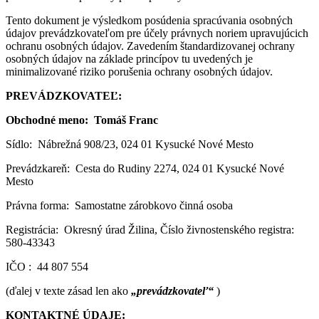
Tento dokument je výsledkom posúdenia spracúvania osobných
údajov prevádzkovateľom pre účely právnych noriem upravujúcich
ochranu osobných údajov. Zavedením štandardizovanej ochrany
osobných údajov na základe princípov tu uvedených je
minimalizované riziko porušenia ochrany osobných údajov.
PREVÁDZKOVATEĽ:
Obchodné meno: Tomáš Franc
Sídlo: Nábrežná 908/23, 024 01 Kysucké Nové Mesto
Prevádzkareň: Cesta do Rudiny 2274, 024 01 Kysucké Nové
Mesto
Právna forma: Samostatne zárobkovo činná osoba
Registrácia: Okresný úrad Žilina, Číslo živnostenského registra:
580-43343
IČO : 44 807 554
(ďalej v texte zásad len ako
„prevádzkovateľ“
)
KONTAKTNÉ ÚDAJE: