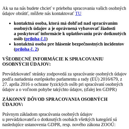
Ak sa na nás budete chcieť v priebehu spracovania vašich osobných
údajov obrátiť, môžete nás kontaktovať
TU
kontaktná osoba, ktorá má dohľad nad spracúvaním
osobných údajov a je oprávnená vybavovať žiadosti
a poskytovať informácie k uplatňovaniu práv dotknutých
osôb (
príloha č.1
)
kontaktná osoba pre hlásenie bezpečnostných incidentov
(
príloha č. 2
)
VŠEOBECNÉ INFORMÁCIE K SPRACOVANIU
OSOBNÝCH ÚDAJOV:
Prevádzkovateľ stránky zodpovedá za spracúvanie osobných údajov
podľa nariadenia európskeho parlamentu a rady (EÚ) 2016/679, z
27. apríla 2016 o ochrane fyzických osôb pri spracúvaní osobných
údajov a o voľnom pohybe takýchto údajov, (ďalej len GDPR)
ZÁKONNÝ DÔVOD SPRACOVANIA OSOBNÝCH
ÚDAJOV:
Právnym základom spracúvania osobných údajov
u prevádzkovateľa o dotknutých osobách všetkých kategórií sú
nasledujúce ustanovenia GDPR, resp. nového zákona ZOOÚ: