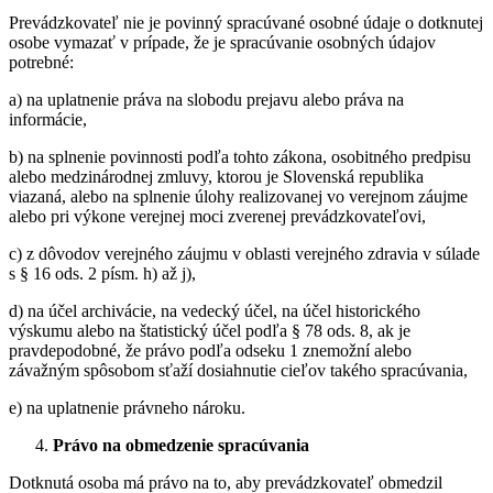
Prevádzkovateľ nie je povinný spracúvané osobné údaje o dotknutej
osobe vymazať v prípade, že je spracúvanie osobných údajov
potrebné:
a) na uplatnenie práva na slobodu prejavu alebo práva na
informácie,
b) na splnenie povinnosti podľa tohto zákona, osobitného predpisu
alebo medzinárodnej zmluvy, ktorou je Slovenská republika
viazaná, alebo na splnenie úlohy realizovanej vo verejnom záujme
alebo pri výkone verejnej moci zverenej prevádzkovateľovi,
c) z dôvodov verejného záujmu v oblasti verejného zdravia v súlade
s § 16 ods. 2 písm. h) až j),
d) na účel archivácie, na vedecký účel, na účel historického
výskumu alebo na štatistický účel podľa § 78 ods. 8, ak je
pravdepodobné, že právo podľa odseku 1 znemožní alebo
závažným spôsobom sťaží dosiahnutie cieľov takého spracúvania,
e) na uplatnenie právneho nároku.
Právo na obmedzenie spracúvania
Dotknutá osoba má právo na to, aby prevádzkovateľ obmedzil