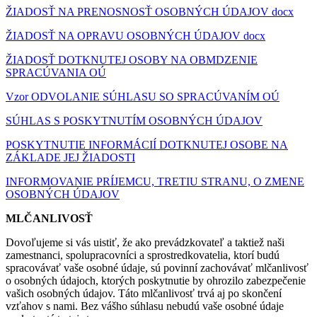
ŽIADOSŤ NA PRENOSNOSŤ OSOBNÝCH ÚDAJOV docx
ŽIADOSŤ NA OPRAVU OSOBNÝCH ÚDAJOV docx
ŽIADOSŤ DOTKNUTEJ OSOBY NA OBMDZENIE
SPRACÚVANIA OÚ
Vzor ODVOLANIE SÚHLASU SO SPRACÚVANÍM OÚ
SÚHLAS S POSKYTNUTÍM OSOBNÝCH ÚDAJOV
POSKYTNUTIE INFORMÁCIÍ DOTKNUTEJ OSOBE NA
ZÁKLADE JEJ ŽIADOSTI
INFORMOVANIE PRÍJEMCU, TRETIU STRANU, O ZMENE
OSOBNÝCH ÚDAJOV
MLČANLIVOSŤ
Dovoľujeme si vás uistiť, že ako prevádzkovateľ a taktiež naši
zamestnanci, spolupracovníci a sprostredkovatelia, ktorí budú
spracovávať vaše osobné údaje, sú povinní zachovávať mlčanlivosť
o osobných údajoch, ktorých poskytnutie by ohrozilo zabezpečenie
vašich osobných údajov. Táto mlčanlivosť trvá aj po skončení
vzťahov s nami. Bez vášho súhlasu nebudú vaše osobné údaje