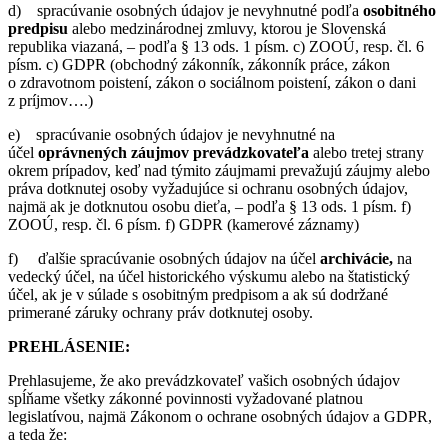
d) spracúvanie osobných údajov je nevyhnutné podľa
osobitného
predpisu
alebo medzinárodnej zmluvy, ktorou je Slovenská
republika viazaná, – podľa § 13 ods. 1 písm. c) ZOOÚ, resp. čl. 6
písm. c) GDPR (obchodný zákonník, zákonník práce, zákon
o zdravotnom poistení, zákon o sociálnom poistení, zákon o dani
z príjmov….)
e) spracúvanie osobných údajov je nevyhnutné na
účel
oprávnených záujmov
prevádzkovateľa
alebo tretej strany
okrem prípadov, keď nad týmito záujmami prevažujú záujmy alebo
práva dotknutej osoby vyžadujúce si ochranu osobných údajov,
najmä ak je dotknutou osobu dieťa, – podľa § 13 ods. 1 písm. f)
ZOOÚ, resp. čl. 6 písm. f) GDPR (kamerové záznamy)
f) ďalšie spracúvanie osobných údajov na účel
archivácie,
na
vedecký účel, na účel historického výskumu alebo na štatistický
účel, ak je v súlade s osobitným predpisom a ak sú dodržané
primerané záruky ochrany práv dotknutej osoby.
PREHLÁSENIE:
Prehlasujeme, že ako prevádzkovateľ vašich osobných údajov
spĺňame všetky zákonné povinnosti vyžadované platnou
legislatívou, najmä Zákonom o ochrane osobných údajov a GDPR,
a teda že: