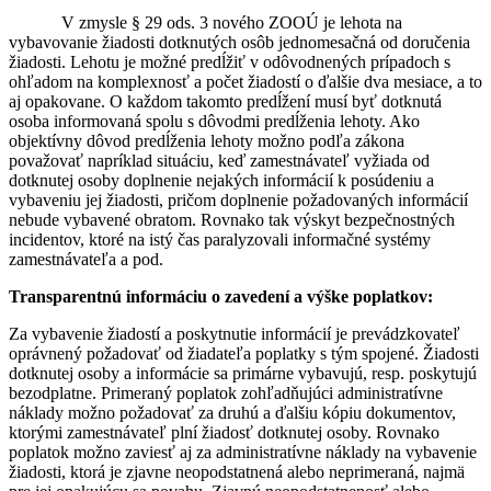
V zmysle § 29 ods. 3 nového ZOOÚ je lehota na
vybavovanie žiadosti dotknutých osôb jednomesačná od doručenia
žiadosti. Lehotu je možné predĺžiť v odôvodnených prípadoch s
ohľadom na komplexnosť a počet žiadostí o ďalšie dva mesiace, a to
aj opakovane. O každom takomto predĺžení musí byť dotknutá
osoba informovaná spolu s dôvodmi predĺženia lehoty. Ako
objektívny dôvod predĺženia lehoty možno podľa zákona
považovať napríklad situáciu, keď zamestnávateľ vyžiada od
dotknutej osoby doplnenie nejakých informácií k posúdeniu a
vybaveniu jej žiadosti, pričom doplnenie požadovaných informácií
nebude vybavené obratom. Rovnako tak výskyt bezpečnostných
incidentov, ktoré na istý čas paralyzovali informačné systémy
zamestnávateľa a pod.
Transparentnú informáciu o zavedení a výške poplatkov:
Za vybavenie žiadostí a poskytnutie informácií je prevádzkovateľ
oprávnený požadovať od žiadateľa poplatky s tým spojené. Žiadosti
dotknutej osoby a informácie sa primárne vybavujú, resp. poskytujú
bezodplatne. Primeraný poplatok zohľadňujúci administratívne
náklady možno požadovať za druhú a ďalšiu kópiu dokumentov,
ktorými zamestnávateľ plní žiadosť dotknutej osoby. Rovnako
poplatok možno zaviesť aj za administratívne náklady na vybavenie
žiadosti, ktorá je zjavne neopodstatnená alebo neprimeraná, najmä