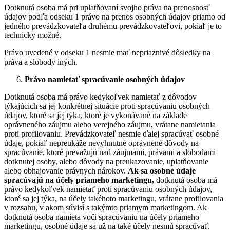
Dotknutá osoba má pri uplatňovaní svojho práva na prenosnosť
údajov podľa odseku 1 právo na prenos osobných údajov priamo od
jedného prevádzkovateľa druhému prevádzkovateľovi, pokiaľ je to
technicky možné.
Právo uvedené v odseku 1 nesmie mať nepriaznivé dôsledky na
práva a slobody iných.
Právo namietať spracúvanie osobných údajov
Dotknutá osoba má právo kedykoľvek namietať z dôvodov
týkajúcich sa jej konkrétnej situácie proti spracúvaniu osobných
údajov, ktoré sa jej týka, ktoré je vykonávané na základe
oprávneného záujmu alebo verejného záujmu, vrátane namietania
proti profilovaniu. Prevádzkovateľ nesmie ďalej spracúvať osobné
údaje, pokiaľ nepreukáže nevyhnutné oprávnené dôvody na
spracúvanie, ktoré prevažujú nad záujmami, právami a slobodami
dotknutej osoby, alebo dôvody na preukazovanie, uplatňovanie
alebo obhajovanie právnych nárokov.
Ak sa osobné údaje
spracúvajú na účely priameho marketingu,
dotknutá osoba má
právo kedykoľvek namietať proti spracúvaniu osobných údajov,
ktoré sa jej týka, na účely takéhoto marketingu, vrátane profilovania
v rozsahu, v akom súvisí s takýmto priamym marketingom. Ak
dotknutá osoba namieta voči spracúvaniu na účely priameho
marketingu, osobné údaje sa už na také účely nesmú spracúvať.