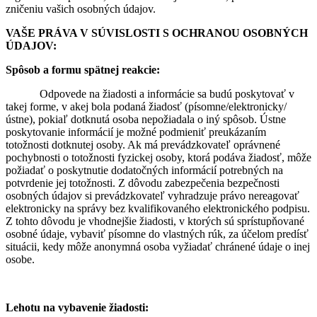
zničeniu vašich osobných údajov.
VAŠE PRÁVA V SÚVISLOSTI S OCHRANOU OSOBNÝCH
ÚDAJOV:
Spôsob a formu spätnej reakcie:
Odpovede na žiadosti a informácie sa budú poskytovať v
takej forme, v akej bola podaná žiadosť (písomne/elektronicky/
ústne), pokiaľ dotknutá osoba nepožiadala o iný spôsob. Ústne
poskytovanie informácií je možné podmieniť preukázaním
totožnosti dotknutej osoby. Ak má prevádzkovateľ oprávnené
pochybnosti o totožnosti fyzickej osoby, ktorá podáva žiadosť, môže
požiadať o poskytnutie dodatočných informácií potrebných na
potvrdenie jej totožnosti. Z dôvodu zabezpečenia bezpečnosti
osobných údajov si prevádzkovateľ vyhradzuje právo nereagovať
elektronicky na správy bez kvalifikovaného elektronického podpisu.
Z tohto dôvodu je vhodnejšie žiadosti, v ktorých sú sprístupňované
osobné údaje, vybaviť písomne do vlastných rúk, za účelom predísť
situácii, kedy môže anonymná osoba vyžiadať chránené údaje o inej
osobe.
Lehotu na vybavenie žiadosti: