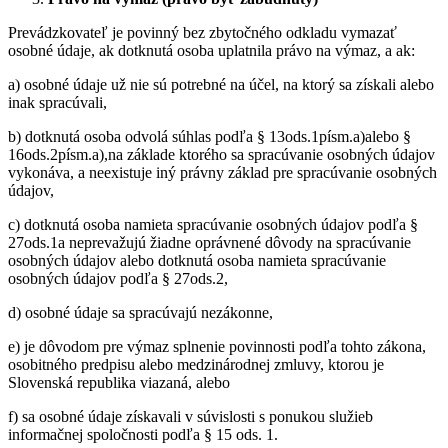
Prevádzkovateľ je povinný bez zbytočného odkladu vymazať
osobné údaje, ak dotknutá osoba uplatnila právo na výmaz, a ak:
a) osobné údaje už nie sú potrebné na účel, na ktorý sa získali alebo
inak spracúvali,
b) dotknutá osoba odvolá súhlas podľa § 13ods.1písm.a)alebo §
16ods.2písm.a),na základe ktorého sa spracúvanie osobných údajov
vykonáva, a neexistuje iný právny základ pre spracúvanie osobných
údajov,
c) dotknutá osoba namieta spracúvanie osobných údajov podľa §
27ods.1a neprevažujú žiadne oprávnené dôvody na spracúvanie
osobných údajov alebo dotknutá osoba namieta spracúvanie
osobných údajov podľa § 27ods.2,
d) osobné údaje sa spracúvajú nezákonne,
e) je dôvodom pre výmaz splnenie povinnosti podľa tohto zákona,
osobitného predpisu alebo medzinárodnej zmluvy, ktorou je
Slovenská republika viazaná, alebo
f) sa osobné údaje získavali v súvislosti s ponukou služieb
informačnej spoločnosti podľa § 15 ods. 1.