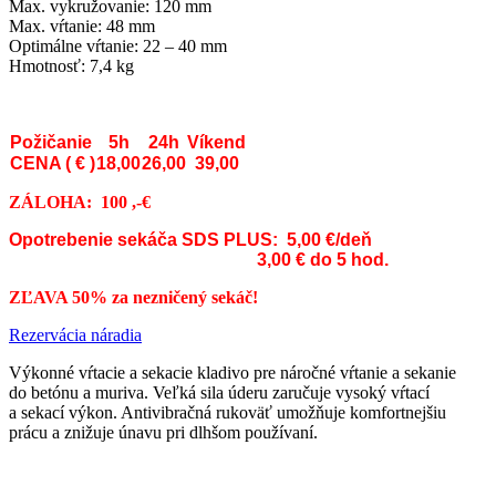
Max. vykružovanie: 120 mm
Max. vŕtanie: 48 mm
Optimálne vŕtanie: 22 – 40 mm
Hmotnosť: 7,4 kg
Požičanie
5h
24h
Víkend
CENA ( € )
18,00
26,00
39,00
ZÁLOHA: 100 ,-€
Opotrebenie sekáča SDS PLUS: 5,00
€
/deň
.
3,00
€
do 5 hod.
ZĽAVA
50% za nezničený sekáč!
Rezervácia náradia
Výkonné vŕtacie a sekacie kladivo pre náročné vŕtanie a sekanie
do betónu a muriva. Veľká sila úderu zaručuje vysoký vŕtací
a sekací výkon. Antivibračná rukoväť umožňuje komfortnejšiu
prácu a znižuje únavu pri dlhšom používaní.