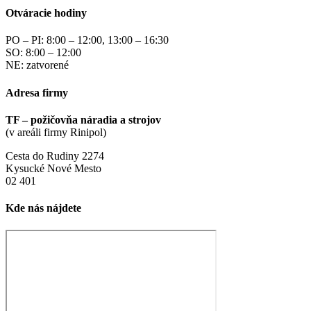
Otváracie hodiny
PO – PI: 8:00 – 12:00, 13:00 – 16:30
SO: 8:00 – 12:00
NE: zatvorené
Adresa firmy
TF – požičovňa náradia a strojov
(v areáli firmy Rinipol)
Cesta do Rudiny 2274
Kysucké Nové Mesto
02 401
Kde nás nájdete