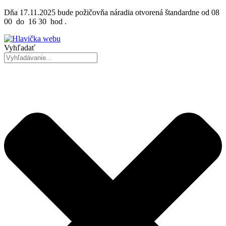
Preskočiť
Dňa 17.11.2025 bude požičovňa náradia otvorená štandardne od 08
na
00 do 16 30 hod .
obsah
Vyhľadať