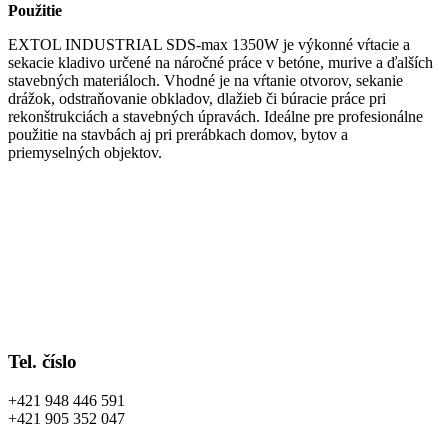
Použitie
EXTOL INDUSTRIAL SDS-max 1350W je výkonné vŕtacie a
sekacie kladivo určené na náročné práce v betóne, murive a ďalších
stavebných materiáloch. Vhodné je na vŕtanie otvorov, sekanie
drážok, odstraňovanie obkladov, dlažieb či búracie práce pri
rekonštrukciách a stavebných úpravách. Ideálne pre profesionálne
použitie na stavbách aj pri prerábkach domov, bytov a
priemyselných objektov.
Tel. číslo
+421 948 446 591
+421 905 352 047