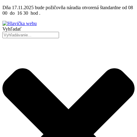
Preskočiť
Dňa 17.11.2025 bude požičovňa náradia otvorená štandardne od 08
na
00 do 16 30 hod .
obsah
Vyhľadať