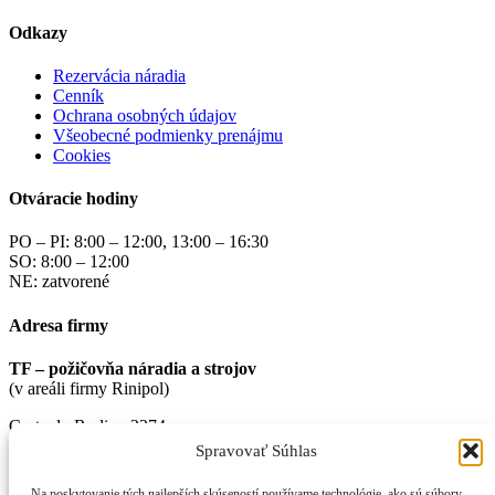
Odkazy
Rezervácia náradia
Cenník
Ochrana osobných údajov
Všeobecné podmienky prenájmu
Cookies
Otváracie hodiny
PO – PI: 8:00 – 12:00, 13:00 – 16:30
SO: 8:00 – 12:00
NE: zatvorené
Adresa firmy
TF – požičovňa náradia a strojov
(v areáli firmy Rinipol)
Cesta do Rudiny 2274
Kysucké Nové Mesto
Spravovať Súhlas
02 401
Na poskytovanie tých najlepších skúseností používame technológie, ako sú súbory