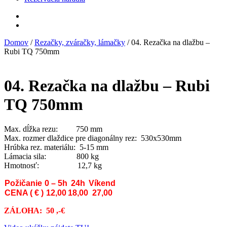
Domov
/
Rezačky, zváračky, lámačky
/ 04. Rezačka na dlažbu –
Rubi TQ 750mm
04. Rezačka na dlažbu – Rubi
TQ 750mm
Max. dĺžka rezu: 750 mm
Max. rozmer dlaždice pre diagonálny rez: 530x530mm
Hrúbka rez. materiálu: 5-15 mm
Lámacia sila: 800 kg
Hmotnosť: 12,7 kg
Požičanie
0 – 5h
24h
Víkend
CENA ( € )
12,00
18,00
27,00
ZÁLOHA: 50 ,-€