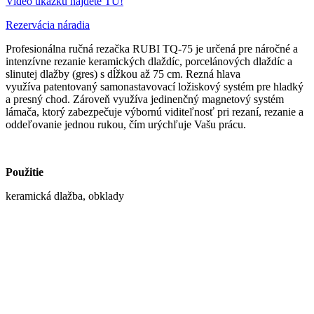
Video ukážku nájdete TU!
Rezervácia náradia
Profesionálna ručná rezačka RUBI TQ-75 je určená pre náročné a
intenzívne rezanie keramických dlaždíc, porcelánových dlaždíc a
slinutej dlažby (gres) s dĺžkou až 75 cm. Rezná hlava
využíva patentovaný samonastavovací ložiskový systém pre hladký
a presný chod. Zároveň využíva jedinenčný magnetový systém
lámača, ktorý zabezpečuje výbornú viditeľnosť pri rezaní, rezanie a
oddeľovanie jednou rukou, čím urýchľuje Vašu prácu.
Použitie
keramická dlažba, obklady