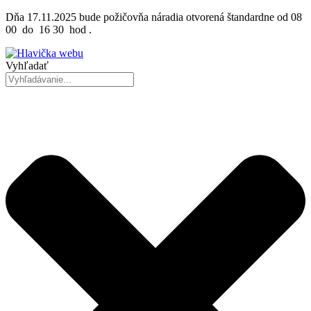
Preskočiť
Dňa 17.11.2025 bude požičovňa náradia otvorená štandardne od 08
na
00 do 16 30 hod .
obsah
Vyhľadať