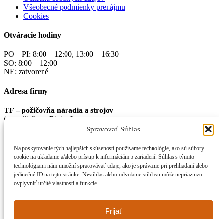
Všeobecné podmienky prenájmu
Cookies
Otváracie hodiny
PO – PI: 8:00 – 12:00, 13:00 – 16:30
SO: 8:00 – 12:00
NE: zatvorené
Adresa firmy
TF – požičovňa náradia a strojov
(v areáli firmy Rinipol)
Spravovať Súhlas
Cesta do Rudiny 2274
Kysucké Nové Mesto
Na poskytovanie tých najlepších skúseností používame technológie, ako sú súbory
02 401
cookie na ukladanie a/alebo prístup k informáciám o zariadení. Súhlas s týmito
technológiami nám umožní spracovávať údaje, ako je správanie pri prehliadaní alebo
Kde nás nájdete
jedinečné ID na tejto stránke. Nesúhlas alebo odvolanie súhlasu môže nepriaznivo
ovplyvniť určité vlastnosti a funkcie.
Prijať