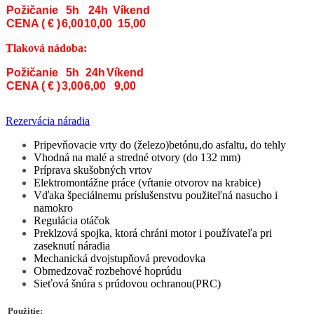
Požičanie
5h
24h
Víkend
CENA ( € )
6,00
10,00
15,00
Tlaková nádoba:
Požičanie
5h
24h
Víkend
CENA ( € )
3,00
6,00
9,00
Rezervácia náradia
Pripevňovacie vrty do (železo)betónu,do asfaltu, do tehly
Vhodná na malé a stredné otvory (do 132 mm)
Príprava skušobných vrtov
Elektromontážne práce (vŕtanie otvorov na krabice)
Vďaka špeciálnemu príslušenstvu použiteľná nasucho i
namokro
Regulácia otáčok
Preklzová spojka, ktorá chráni motor i používateľa pri
zaseknutí náradia
Mechanická dvojstupňová prevodovka
Obmedzovač rozbehové hoprúdu
Sieťová šnúra s prúdovou ochranou(PRC)
Použitie: