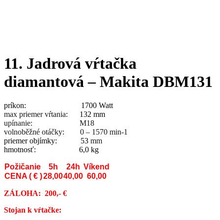
11. Jadrová vŕtačka
diamantová – Makita DBM131
príkon: 1700 Watt
max priemer vŕtania
: 132 mm
upínanie: M18
volnoběžné otáčky
:
0 – 1570 min-1
priemer objímky: 53
mm
hmotnosť: 6,0 kg
Požičanie
5h
24h
Víkend
CENA ( € )
28,00
40,00
60,00
ZÁLOHA: 200,- €
Stojan k vŕtačke: