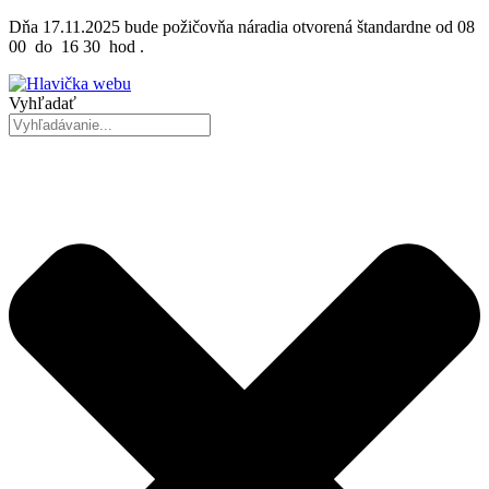
Preskočiť
Dňa 17.11.2025 bude požičovňa náradia otvorená štandardne od 08
na
00 do 16 30 hod .
obsah
Vyhľadať