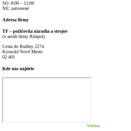
SO: 8:00 – 12:00
NE: zatvorené
Adresa firmy
TF – požičovňa náradia a strojov
(v areáli firmy Rinipol)
Cesta do Rudiny 2274
Kysucké Nové Mesto
02 401
Kde nás nájdete
©
2026
| Professional website by
Webioo