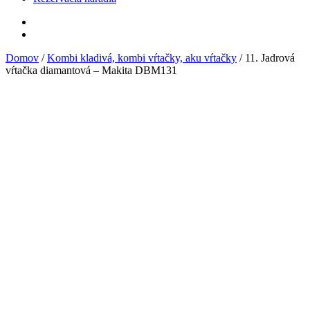
Domov
/
Kombi kladivá, kombi vŕtačky, aku vŕtačky
/ 11. Jadrová
vŕtačka diamantová – Makita DBM131