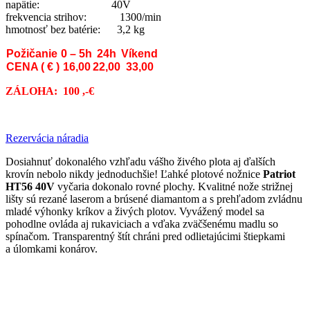
napätie: 40V
frekvencia strihov: 1300/min
hmotnosť bez batérie: 3,2 kg
Požičanie
0 – 5h
24h
Víkend
CENA ( € )
16,00
22,00
33,00
ZÁLOHA: 100
,-€
Rezervácia náradia
Dosiahnuť dokonalého vzhľadu vášho živého plota aj ďalších
krovín nebolo nikdy jednoduchšie! Ľahké plotové nožnice
Patriot
HT56 40V
vyčaria dokonalo rovné plochy. Kvalitné nože strižnej
lišty sú rezané laserom a brúsené diamantom a s prehľadom zvládnu
mladé výhonky kríkov a živých plotov. Vyvážený model sa
pohodlne ovláda aj rukaviciach a vďaka zväčšenému madlu so
spínačom. Transparentný štít chráni pred odlietajúcimi štiepkami
a úlomkami konárov.