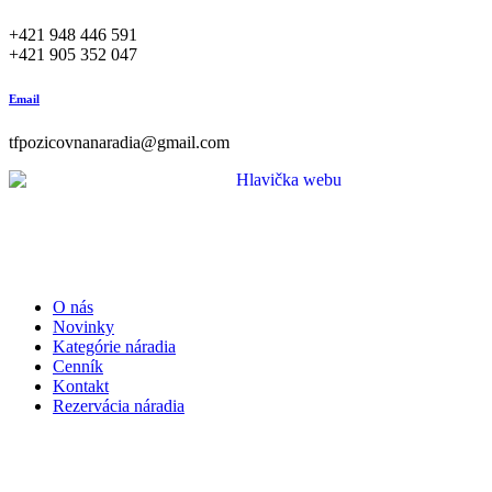
+421 948 446 591
+421 905 352 047
Email
tfpozicovnanaradia@gmail.com
O nás
Novinky
Kategórie náradia
Cenník
Kontakt
Rezervácia náradia