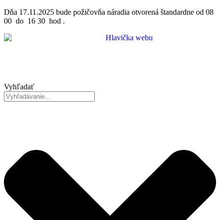
Preskočiť
Dňa 17.11.2025 bude požičovňa náradia otvorená štandardne od 08
na
00 do 16 30 hod .
obsah
Vyhľadať