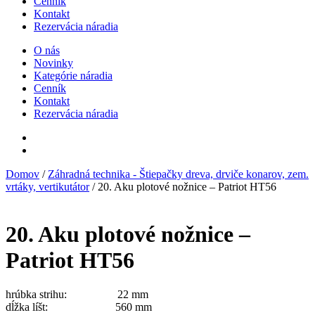
Cenník
Kontakt
Rezervácia náradia
O nás
Novinky
Kategórie náradia
Cenník
Kontakt
Rezervácia náradia
Domov
/
Záhradná technika - Štiepačky dreva, drviče konarov, zem.
vrtáky, vertikutátor
/ 20. Aku plotové nožnice – Patriot HT56
20. Aku plotové nožnice –
Patriot HT56
hrúbka strihu: 22 mm
dĺžka líšt: 560 mm