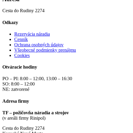
Cesta do Rudiny 2274
Odkazy
Rezervácia náradia
Cenník
Ochrana osobných údajov
Všeobecné podmienky prenájmu
Cookies
Otváracie hodiny
PO – PI: 8:00 – 12:00, 13:00 – 16:30
SO: 8:00 – 12:00
NE: zatvorené
Adresa firmy
TF – požičovňa náradia a strojov
(v areáli firmy Rinipol)
Cesta do Rudiny 2274