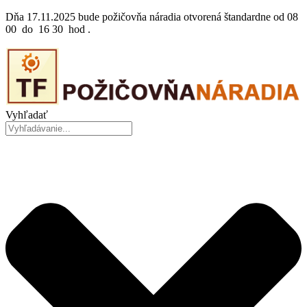
Preskočiť
Dňa 17.11.2025 bude požičovňa náradia otvorená štandardne od 08
na
00 do 16 30 hod .
obsah
Vyhľadať