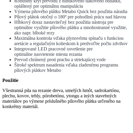
Robustný kryt prevodu z hliníkového tlakového odliatku,
opláštený pre optimálnu manipuláciu
Výmena pílového plátku Metabo Quick bez použitia náradia
Pílový plátok otočný o 180º pre pohodlnú prácu nad hlavou
Hĺbkový doraz nastaviteľný bez použitia nástroja pre
optimálne využitie pílového plátku a mnohostranné využitie,
ako napr. hlboké rezy
Maximálna kontrola vďaka plynovému spínaču s funkciou
aretácie a regulačným kolieskom k predvoľbe počtu zdvihov
Integrované LED pracovné osvetlenie pre
optimálne nasvietenie miesta rezania
Prevod chránený proti prachu a striekajúcej vode
Široké spektrum nasadenia vďaka zladenému programu
pílových plátkov Metabo
Použitie
Všestranná pila na rezanie dreva, umelých hmôt, sadrokartónu,
plechu, kovov, tehly, pórobetónu, ytongu a iných stavebných
materiálov po výmene príslušného pílového plátka určeného na
konkrétny materiál.