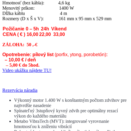
Hmotnosť (bez kábla): 4,6 kg
Menovitý príkon: 1400 W
Dĺžka káblu 4 m
Rozmery (D x Š x V):
161 mm x 95 mm x 529 mm
Požičanie
0 – 5h
24h
Víkend
CENA ( € )
16,00
22,00
33,00
ZÁLOHA:
50 ,-€
Opotrebenie: pílový list
(porfix, ytong, porobetón)
:
–
10,00 € / deň
–
–
5,00 € do 5hod.
Video ukážku nájdete TU!
Rezervácia náradia
Výkonný motor 1.400 W s konštantným počtom zdvihov pre
najtvrdšie nasadenie
Spínateľný 3stupňový kyvný zdvih pre optimálny rezací
výkon do každého materiálu
Metabo VibraTech (MVT): integrované vyrovnanie
hmotnosťou k zníženiu vibrácií